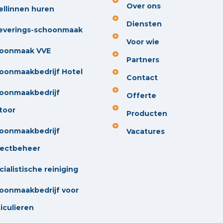
Over ons
ellinnen huren
Diensten
everings-schoonmaak
Voor wie
oonmaak VVE
Partners
oonmaakbedrijf Hotel
Contact
oonmaakbedrijf
Offerte
toor
Producten
oonmaakbedrijf
Vacatures
jectbeheer
ialistische reiniging
oonmaakbedrijf voor
iculieren