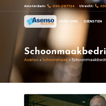
Amsterdam:
020-2157124
Utrecht:
03
OVER ONS
DIENSTEN
Schoonmaakbedri
Asenso
»
Schoonmaak
»
Schoonmaakbedri