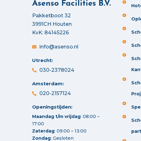
Asenso Facilities B.V.
Hot
Pakketboot 32
Opl
3991CH Houten
Sch
KvK: 84145226
Sch
info@asenso.nl
Sch
Utrecht:
Kan
030-2378024
Sch
Amsterdam:
020-2157124
Pro
Openingstijden:
Spec
Maandag t/m vrijdag
: 08:00 –
Sch
17:00
Zaterdag
: 09:00 – 13:00
part
Zondag
: Gesloten