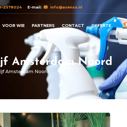
0-2378024
E-mail:
info@asenso.nl
VOOR WIE
PARTNERS
CONTACT
OFFERTE
jf Amsterdam Noord
jf Amsterdam Noord