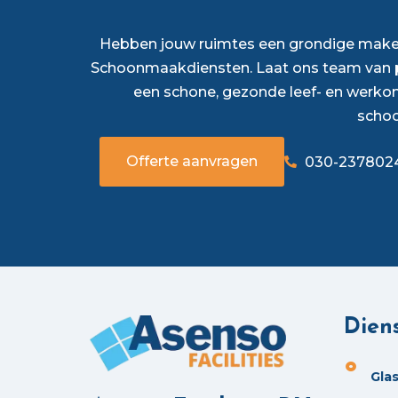
Hebben jouw ruimtes een grondige make-
Schoonmaakdiensten. Laat ons team van p
een schone, gezonde leef- en werko
scho
Offerte aanvragen
030-237802
Dien
Gla