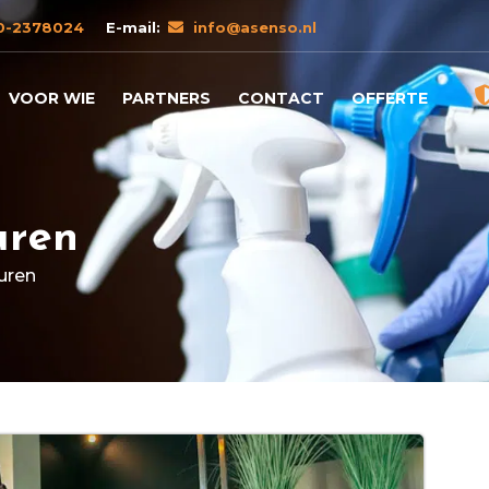
0-2378024
E-mail:
info@asenso.nl
VOOR WIE
PARTNERS
CONTACT
OFFERTE
uren
uren