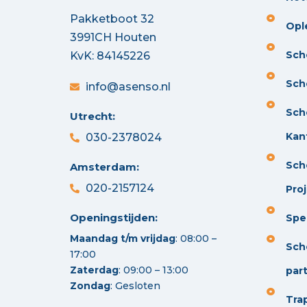
Pakketboot 32
Opl
3991CH Houten
Sch
KvK: 84145226
Sch
info@asenso.nl
Sch
Utrecht:
Kan
030-2378024
Sch
Amsterdam:
020-2157124
Pro
Openingstijden:
Spec
Maandag t/m vrijdag
: 08:00 –
Sch
17:00
Zaterdag
: 09:00 – 13:00
part
Zondag
: Gesloten
Tra