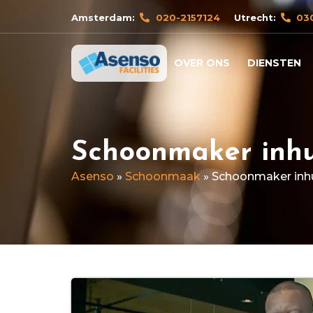
Amsterdam:
020-2157124
Utrecht:
03
OVER ONS
DIENSTEN
Schoonmaker inh
Asenso
»
Schoonmaak
»
Schoonmaker inh