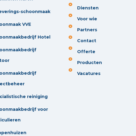
Diensten
everings-schoonmaak
Voor wie
oonmaak VVE
Partners
oonmaakbedrijf Hotel
Contact
oonmaakbedrijf
Offerte
toor
Producten
oonmaakbedrijf
Vacatures
jectbeheer
ialistische reiniging
oonmaakbedrijf voor
iculieren
ppenhuizen