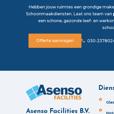
Hebben jouw ruimtes een grondige make-
Schoonmaakdiensten. Laat ons team van p
een schone, gezonde leef- en werko
scho
Offerte aanvragen
030-237802
Dien
Gla
Asenso Facilities B.V.
Hot