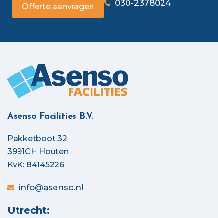
030-2378024
Offerte aanvragen
Asenso Facilities B.V.
Pakketboot 32
3991CH Houten
KvK: 84145226
info@asenso.nl
Utrecht: