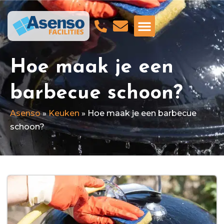
GA NAAR ASENSO BEVEILIGING
Hoe maak je een
barbecue schoon?
Asenso
»
Keuken
»
Hoe maak je een barbecue
schoon?