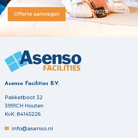
030-2378024
Offerte aanvragen
Asenso Facilities B.V.
Pakketboot 32
3991CH Houten
KvK: 84145226
info@asenso.nl