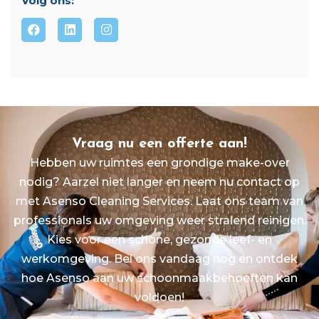
Volg ons:
Vraag nu een offerte aan!
Hebben uw ruimtes een grondige make-over
nodig? Aarzel niet langer en neem nu contact op
met Asenso Cleaning Services. Laat ons team van
professionals uw omgeving weer stralend reinigen.
Kies voor een schone, gezonde leef- en
werkomgeving. Bel ons vandaag nog en ontdek
hoe Asenso aan uw schoonmaakbehoeften kan
voldoen!