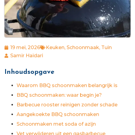
19 mei, 2026
Keuken
,
Schoonmaak
,
Tuin
Samir Haidari
Inhoudsopgave
Waarom BBQ schoonmaken belangrijk is
BBQ schoonmaken: waar begin je?
Barbecue rooster reinigen zonder schade
Aangekoekte BBQ schoonmaken
Schoonmaken met soda of azijn
Vet verwijderen uit een gasbarbecue