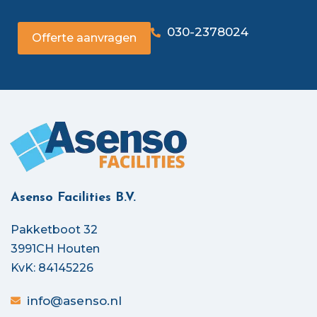
030-2378024
Offerte aanvragen
Asenso Facilities B.V.
Pakketboot 32
3991CH Houten
KvK: 84145226
info@asenso.nl