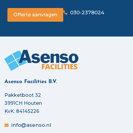
030-2378024
Offerte aanvragen
Asenso Facilities B.V.
Pakketboot 32
3991CH Houten
KvK: 84145226
info@asenso.nl