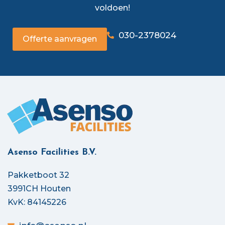
voldoen!
030-2378024
Offerte aanvragen
Asenso Facilities B.V.
Pakketboot 32
3991CH Houten
KvK: 84145226