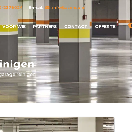
0-2378024
E-mail:
info@asenso.nl
VOOR WIE
PARTNERS
CONTACT
OFFERTE
inigen
garage reinigen