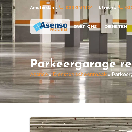
Amsterdam:
020-2157124
Utrecht:
03
OVER ONS
DIENSTEN
Parkeergarage re
Asenso
»
Diensten schoonmaak
»
Parkeer