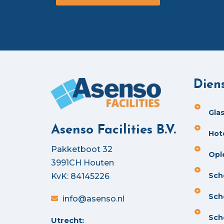
Dien
Gla
Asenso Facilities B.V.
Hot
Pakketboot 32
Opl
3991CH Houten
Sch
KvK: 84145226
Sch
info@asenso.nl
Sch
Utrecht: