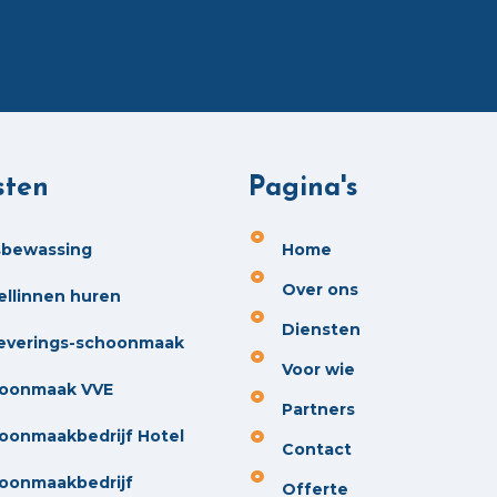
sten
Pagina's
sbewassing
Home
Over ons
ellinnen huren
Diensten
everings-schoonmaak
Voor wie
oonmaak VVE
Partners
oonmaakbedrijf Hotel
Contact
oonmaakbedrijf
Offerte