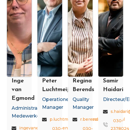
Inge
Peter
Regina
Samir
van
Luchtmeijer
Berends
Haidari
Egmond
Operationeel
Quality
Directeur/E
Manager
Manager
Administratief
s.haidar
Medewerker
p.luchtmeijer@asenso.nl
r.berends@asenso.nl
030-
ingevanegmond@asenso.nl
030-
030-
2378024