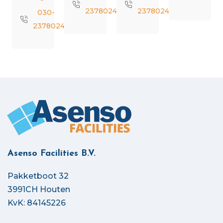
2378024
2378024
030-
2378024
Asenso Facilities B.V.
Pakketboot 32
3991CH Houten
KvK: 84145226