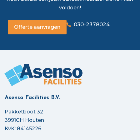
voldoen!
030-2378024
Offerte aanvragen
Asenso Facilities B.V.
Pakketboot 32
3991CH Houten
KvK: 84145226