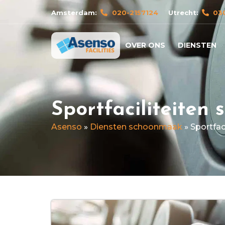
Amsterdam:
020-2157124
Utrecht:
03
OVER ONS
DIENSTEN
Sportfaciliteiten
Asenso
»
Diensten schoonmaak
»
Sportfa