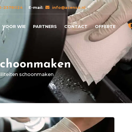
0-2378024
E-mail:
info@asenso.nl
VOOR WIE
PARTNERS
CONTACT
OFFERTE
 schoonmaken
ciliteiten schoonmaken