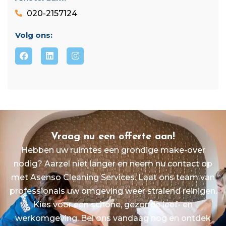
020-2157124
Volg ons:
Vraag nu een offerte aan!
Hebben uw ruimtes een grondige make-over
nodig? Aarzel niet langer en neem nu contact op
met Asenso Cleaning Services. Laat ons team van
professionals uw omgeving weer stralend reinigen.
Kies voor een schone, gezonde leef- en
werkomgeving. Bel ons vandaag nog en ontdek