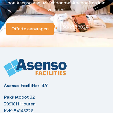
hoe Asenso aan uw schoonmaakbehoeften kan
voldoen!
030-2378024
Offerte aanvragen
Asenso Facilities B.V.
Pakketboot 32
3991CH Houten
KvK: 84145226