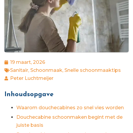
19 maart, 2026
Sanitair
,
Schoonmaak
,
Snelle schoonmaaktips
Peter Luchtmeijer
Inhoudsopgave
Waarom douchecabines zo snel vies worden
Douchecabine schoonmaken begint met de
juiste basis