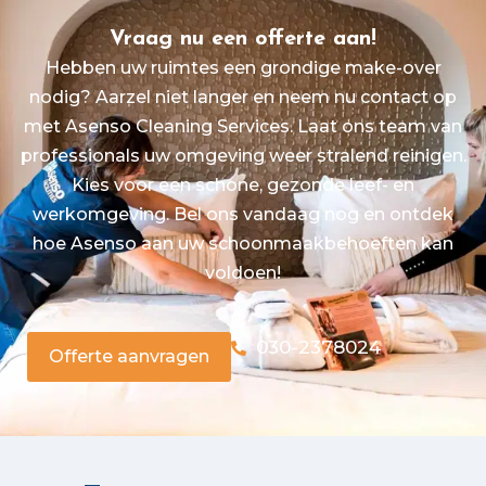
Vraag nu een offerte aan!
Hebben uw ruimtes een grondige make-over
nodig? Aarzel niet langer en neem nu contact op
met Asenso Cleaning Services. Laat ons team van
professionals uw omgeving weer stralend reinigen.
Kies voor een schone, gezonde leef- en
werkomgeving. Bel ons vandaag nog en ontdek
hoe Asenso aan uw schoonmaakbehoeften kan
voldoen!
030-2378024
Offerte aanvragen