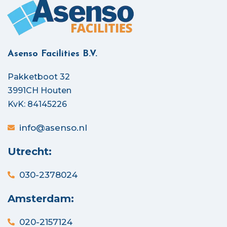
Asenso Facilities B.V.
Pakketboot 32
3991CH Houten
KvK: 84145226
info@asenso.nl
Utrecht:
030-2378024
Amsterdam:
020-2157124