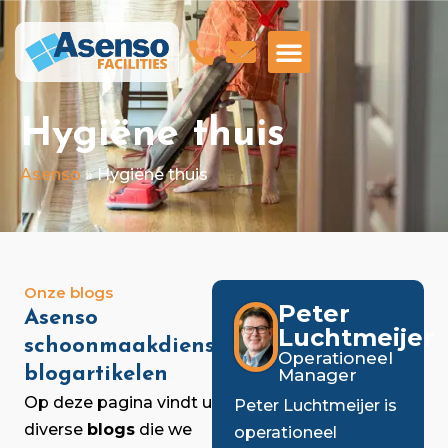
GA NAAR ASENSO BEVEILIGING
Hygiëne thuis
Asenso
»
Hygiëne thuis
Onze blogs
Peter
Asenso
Luchtmeijer
schoonmaakdiensten
Operationeel
blogartikelen
Manager
Op deze pagina vindt u
Peter Luchtmeijer is
diverse
blogs
die we
operationeel