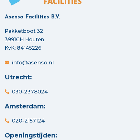
Asenso Facilities B.V.
Pakketboot 32
3991CH Houten
KvK: 84145226
info@asenso.nl
Utrecht:
030-2378024
Amsterdam:
020-2157124
Openingstijden: