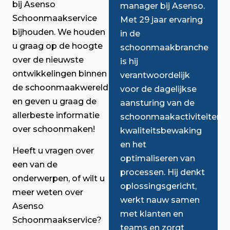
bij Asenso
manager bij Asenso.
Schoonmaakservice
Met 29 jaar ervaring
bijhouden. We houden
in de
u graag op de hoogte
schoonmaakbranche
over de nieuwste
is hij
ontwikkelingen binnen
verantwoordelijk
de schoonmaakwereld
voor de dagelijkse
en geven u graag de
aansturing van de
allerbeste informatie
schoonmaakactiviteiten,
over schoonmaken!
kwaliteitsbewaking
en het
Heeft u vragen over
optimaliseren van
een van de
processen. Hij denkt
onderwerpen, of wilt u
oplossingsgericht,
meer weten over
werkt nauw samen
Asenso
met klanten en
Schoonmaakservice?
teams en zorgt