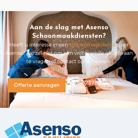
Aan de slag met Asenso
Schoonmaakdiensten?
Heeft u interesse in een
schoonmaakdienst
door
Asenso? Aarzel niet om een vrijblijvende offerte aan
te vragen of
contact
op te nemen.
030-2378024
Offerte aanvragen