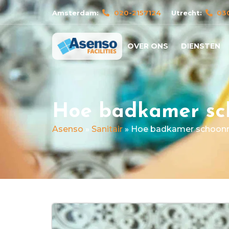
Amsterdam:
020-2157124
Utrecht:
03
OVER ONS
DIENSTEN
Hoe badkamer s
Asenso
»
Sanitair
»
Hoe badkamer schoo