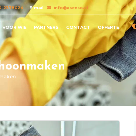
0-2378024
E-mail:
info@asenso.nl
VOOR WIE
PARTNERS
CONTACT
OFFERTE
choonmaken
nmaken