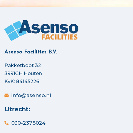
Asenso Facilities B.V.
Pakketboot 32
3991CH Houten
KvK: 84145226
info@asenso.nl
Utrecht:
030-2378024