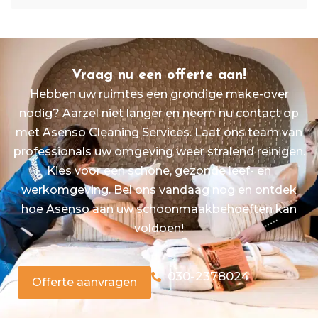
Vraag nu een offerte aan!
Hebben uw ruimtes een grondige make-over
nodig? Aarzel niet langer en neem nu contact op
met Asenso Cleaning Services. Laat ons team van
professionals uw omgeving weer stralend reinigen.
Kies voor een schone, gezonde leef- en
werkomgeving. Bel ons vandaag nog en ontdek
hoe Asenso aan uw schoonmaakbehoeften kan
voldoen!
030-2378024
Offerte aanvragen