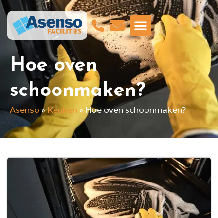
GA NAAR ASENSO BEVEILIGING
Hoe oven
schoonmaken?
Asenso
»
Keuken
»
Hoe oven schoonmaken?