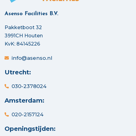
Asenso Facilities B.V.
Pakketboot 32
3991CH Houten
KvK: 84145226
info@asenso.nl
Utrecht:
030-2378024
Amsterdam:
020-2157124
Openingstijden: