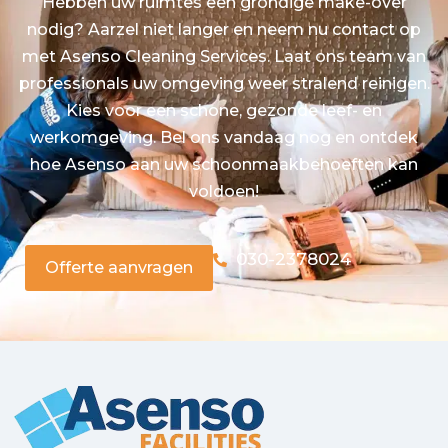
Hebben uw ruimtes een grondige make-over
nodig? Aarzel niet langer en neem nu contact op
met Asenso Cleaning Services. Laat ons team van
professionals uw omgeving weer stralend reinigen.
Kies voor een schone, gezonde leef- en
werkomgeving. Bel ons vandaag nog en ontdek
hoe Asenso aan uw schoonmaakbehoeften kan
voldoen!
030-2378024
Offerte aanvragen