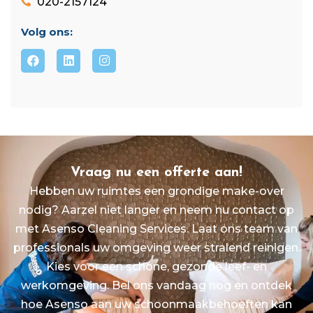
020-2157124
Volg ons:
Vraag nu een offerte aan!
Hebben uw ruimtes een grondige make-over
nodig? Aarzel niet langer en neem nu contact op
met Asenso Cleaning Services. Laat ons team van
professionals uw omgeving weer stralend reinigen.
Kies voor een schone, gezonde leef- en
werkomgeving. Bel ons vandaag nog en ontdek
hoe Asenso aan uw schoonmaakbehoeften kan