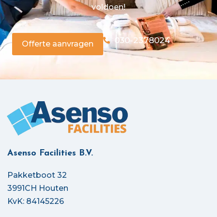
voldoen!
030-2378024
Offerte aanvragen
Asenso Facilities B.V.
Pakketboot 32
3991CH Houten
KvK: 84145226