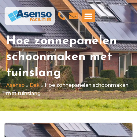
GA NAAR ASENSO BEVEILIGING
Hoe zonnepanelen
schoonmaken met
tuinslang
Asenso
»
Dak
»
Hoe zonnepanelen schoonmaken
met tuinslang