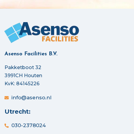
Asenso Facilities B.V.
Pakketboot 32
3991CH Houten
KvK: 84145226
info@asenso.nl
Utrecht:
030-2378024