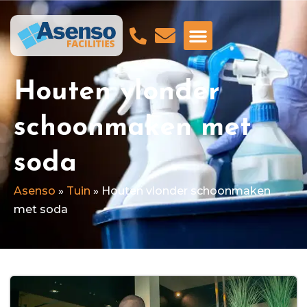
GA NAAR ASENSO BEVEILIGING
Houten vlonder
schoonmaken met
soda
Asenso
»
Tuin
»
Houten vlonder schoonmaken
met soda