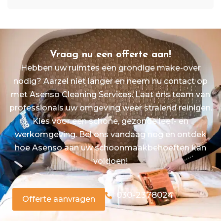
Vraag nu een offerte aan!
Hebben uw ruimtes een grondige make-over
nodig? Aarzel niet langer en neem nu contact op
met Asenso Cleaning Services. Laat ons team van
professionals uw omgeving weer stralend reinigen.
Kies voor een schone, gezonde leef- en
werkomgeving. Bel ons vandaag nog en ontdek
hoe Asenso aan uw schoonmaakbehoeften kan
voldoen!
030-2378024
Offerte aanvragen