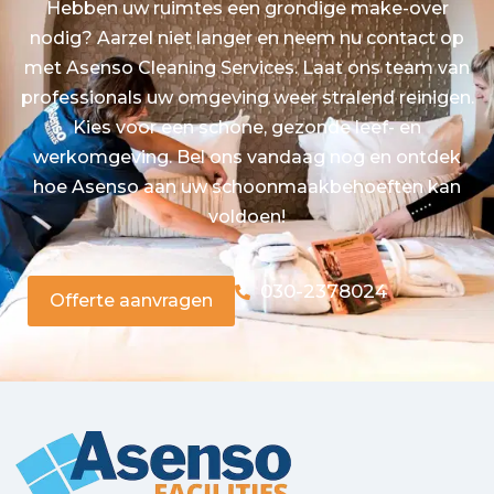
Hebben uw ruimtes een grondige make-over
nodig? Aarzel niet langer en neem nu contact op
met Asenso Cleaning Services. Laat ons team van
professionals uw omgeving weer stralend reinigen.
Kies voor een schone, gezonde leef- en
werkomgeving. Bel ons vandaag nog en ontdek
hoe Asenso aan uw schoonmaakbehoeften kan
voldoen!
030-2378024
Offerte aanvragen