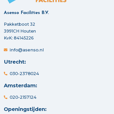
Asenso Facilities B.V.
Pakketboot 32
3991CH Houten
KvK: 84145226
info@asenso.nl
Utrecht:
030-2378024
Amsterdam:
020-2157124
Openingstijden: