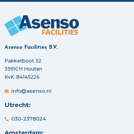
Asenso Facilities B.V.
Pakketboot 32
3991CH Houten
KvK: 84145226
info@asenso.nl
Utrecht:
030-2378024
Amsterdam: