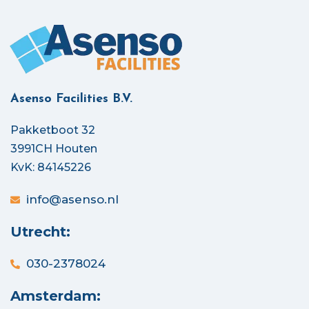
Asenso Facilities B.V.
Pakketboot 32
3991CH Houten
KvK: 84145226
info@asenso.nl
Utrecht:
030-2378024
Amsterdam: