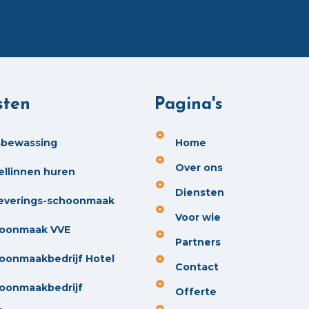
sten
Pagina's
sbewassing
Home
Over ons
ellinnen huren
Diensten
everings-schoonmaak
Voor wie
oonmaak VVE
Partners
oonmaakbedrijf Hotel
Contact
oonmaakbedrijf
Offerte