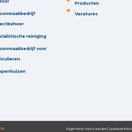
toor
Producten
oonmaakbedrijf
Vacatures
jectbeheer
ialistische reiniging
oonmaakbedrijf voor
iculieren
ppenhuizen
ne.
Algemene voorwaarden
Cookieverklar