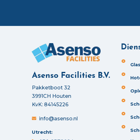
Dien
Gla
Asenso Facilities B.V.
Hot
Pakketboot 32
Opl
3991CH Houten
Sch
KvK: 84145226
Sch
info@asenso.nl
Sch
Utrecht: