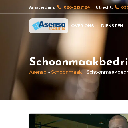
Amsterdam:
020-2157124
Utrecht:
03
OVER ONS
DIENSTEN
Schoonmaakbedri
Asenso
»
Schoonmaak
»
Schoonmaakbedri