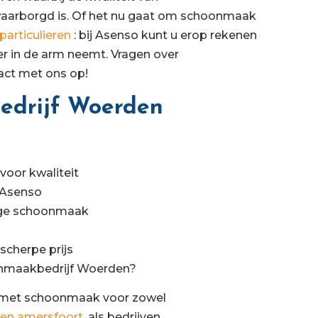
aarborgd is. Of het nu gaat om schoonmaak
particulieren
: bij Asenso kunt u erop rekenen
 in de arm neemt. Vragen over
ct met ons op!
drijf Woerden
oor kwaliteit
n Asenso
ige schoonmaak
scherpe prijs
onmaakbedrijf Woerden?
g met schoonmaak voor zowel
ren amersfoort,
als bedrijven