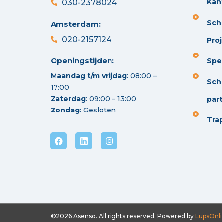
Kan
030-2378024
Sch
Amsterdam:
020-2157124
Pro
Openingstijden:
Spec
Maandag t/m vrijdag
: 08:00 –
Sch
17:00
Zaterdag
: 09:00 – 13:00
part
Zondag
: Gesloten
Tra
©2026 Asenso. All rights reserved. Powered by
LupsOnli