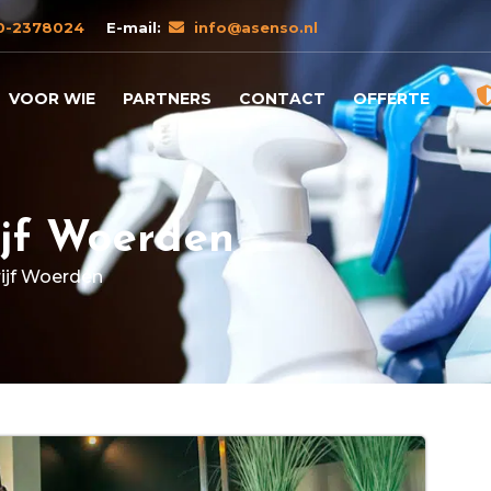
0-2378024
E-mail:
info@asenso.nl
VOOR WIE
PARTNERS
CONTACT
OFFERTE
jf Woerden
jf Woerden