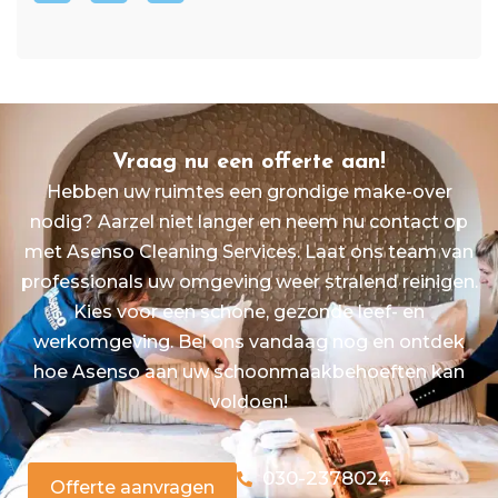
Vraag nu een offerte aan!
Hebben uw ruimtes een grondige make-over
nodig? Aarzel niet langer en neem nu contact op
met Asenso Cleaning Services. Laat ons team van
professionals uw omgeving weer stralend reinigen.
Kies voor een schone, gezonde leef- en
werkomgeving. Bel ons vandaag nog en ontdek
hoe Asenso aan uw schoonmaakbehoeften kan
voldoen!
030-2378024
Offerte aanvragen