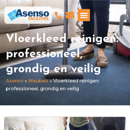
GA NAAR ASENSO BEVEILIGING
Vloerkleed reinigen:
professioneel,
grondig en veilig
Asenso
»
Meubels
»
Vloerkleed reinigen:
professioneel, grondig en veilig