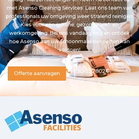
met Asenso Cleaning Services. Laat ons team van
professionals uw omgeving weer stralend reinigen.
Kies voor een schone, gezonde leef- en
werkomgeving. Bel ons vandaag nog en ontdek
hoe Asenso aan uw schoonmaakbehoeften kan
voldoen!
030-2378024
Offerte aanvragen