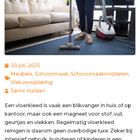
20 juli, 2025
Meubels
,
Schoonmaak
,
Schoonmaakmiddelen
,
Vlekverwijdering
Samir Haidari
Een vloerkleed is vaak een blikvanger in huis of op
kantoor, maar ook een magneet voor stof, vuil,
geurtjes en vlekken. Regelmatig vloerkleed
reinigen is daarom geen overbodige luxe. Zeker bij
intensief gebruik, huisdieren of kinderen is een