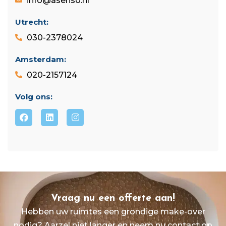
info@asenso.nl
Utrecht:
030-2378024
Amsterdam:
020-2157124
Volg ons:
Vraag nu een offerte aan!
Hebben uw ruimtes een grondige make-over
nodig? Aarzel niet langer en neem nu contact op