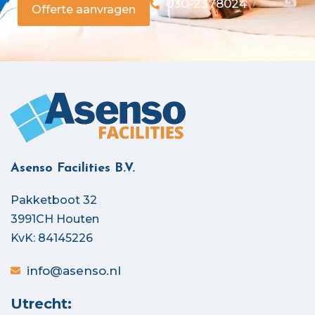
030-2378024
Offerte aanvragen
Asenso Facilities B.V.
Pakketboot 32
3991CH Houten
KvK: 84145226
info@asenso.nl
Utrecht: