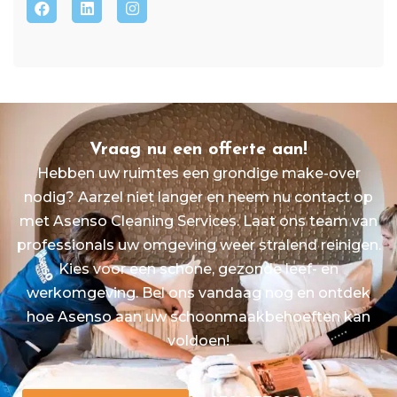
Vraag nu een offerte aan!
Hebben uw ruimtes een grondige make-over
nodig? Aarzel niet langer en neem nu contact op
met Asenso Cleaning Services. Laat ons team van
professionals uw omgeving weer stralend reinigen.
Kies voor een schone, gezonde leef- en
werkomgeving. Bel ons vandaag nog en ontdek
hoe Asenso aan uw schoonmaakbehoeften kan
voldoen!