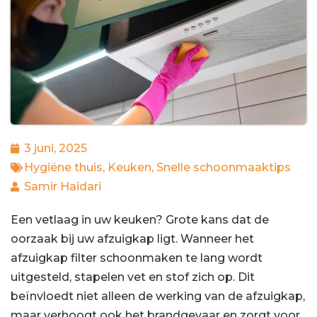
3 juni, 2025
Hygiëne thuis
,
Keuken
,
Snelle schoonmaaktips
Samir Haidari
Een vetlaag in uw keuken? Grote kans dat de
oorzaak bij uw afzuigkap ligt. Wanneer het
afzuigkap filter schoonmaken te lang wordt
uitgesteld, stapelen vet en stof zich op. Dit
beïnvloedt niet alleen de werking van de afzuigkap,
maar verhoogt ook het brandgevaar en zorgt voor