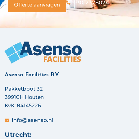
030-2378024
Offerte aanvragen
Asenso Facilities B.V.
Pakketboot 32
3991CH Houten
KvK: 84145226
info@asenso.nl
Utrecht: