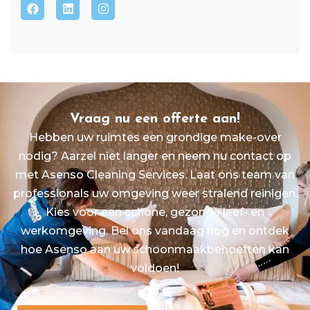
Vraag nu een offerte aan!
Hebben uw ruimtes een grondige make-over
nodig? Aarzel niet langer en neem nu contact op
met Asenso Cleaning Services. Laat ons team van
professionals uw omgeving weer stralend reinigen.
Kies voor een schone, gezonde leef- en
werkomgeving. Bel ons vandaag nog en ontdek
hoe Asenso aan uw schoonmaakbehoeften kan
voldoen!