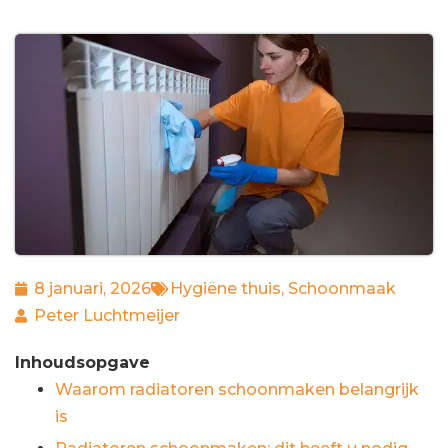
8 januari, 2026
Hygiëne thuis
,
Schoonmaak
Peter Luchtmeijer
Inhoudsopgave
Waarom radiatoren schoonmaken belangrijk
is