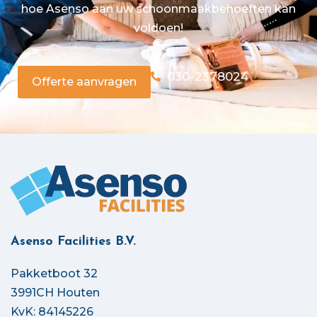
hoe Asenso aan uw schoonmaakbehoeften kan
voldoen!
030-2378024
Offerte aanvragen
Asenso Facilities B.V.
Pakketboot 32
3991CH Houten
KvK: 84145226