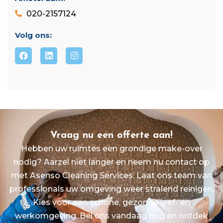
020-2157124
Volg ons:
Vraag nu een offerte aan!
Hebben uw ruimtes een grondige make-over
nodig? Aarzel niet langer en neem nu contact op
met Asenso Cleaning Services. Laat ons team van
professionals uw omgeving weer stralend reinigen.
Kies voor een schone, gezonde leef- en
werkomgeving. Bel ons vandaag nog en ontdek