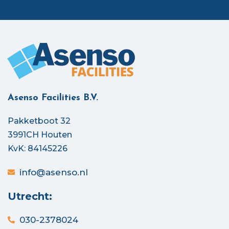
Asenso Facilities B.V.
Pakketboot 32
3991CH Houten
KvK: 84145226
info@asenso.nl
Utrecht:
030-2378024