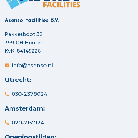
Asenso Facilities B.V.
Pakketboot 32
3991CH Houten
KvK: 84145226
info@asenso.nl
Utrecht:
030-2378024
Amsterdam:
020-2157124
Openingstijden: