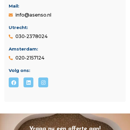
Mail:
info@asenso.nl
Utrecht:
030-2378024
Amsterdam:
020-2157124
Volg ons:
Vraag nu een offerte aan!