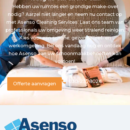
Hebben uw ruimtes een grondige make-over
nodig? Aarzel niet langer en neem nu contact op
met Asenso Cleaning Services. Laat ons team van
professionals uw omgeving weer stralend reinigen.
Kies voor een schone, gezonde leef- en
werkomgeving. Bel ons vandaag nog en ontdek
hoe Asenso aan uw schoonmaakbehoeften kan
voldoen!
030-2378024
Offerte aanvragen