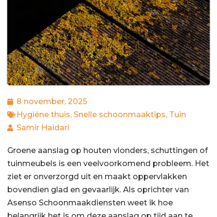
8 november, 2025
Hygiëne thuis
,
Snelle schoonmaaktips
,
Tuin
Samir Haidari
Groene aanslag op houten vlonders, schuttingen of
tuinmeubels is een veelvoorkomend probleem. Het
ziet er onverzorgd uit en maakt oppervlakken
bovendien glad en gevaarlijk. Als oprichter van
Asenso Schoonmaakdiensten weet ik hoe
belangrijk het is om deze aanslag op tijd aan te