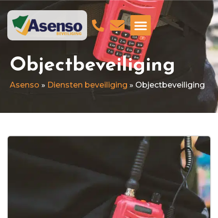
GA NAAR ASENSO SCHOONMAAKDIENSTE
Objectbeveiliging
Asenso
»
Diensten beveiliging
»
Objectbeveiliging