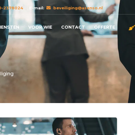
0-2378024
E-mail:
beveiliging@asenso.nl
IENSTEN
VOOR WIE
CONTACT
OFFERTE
liging