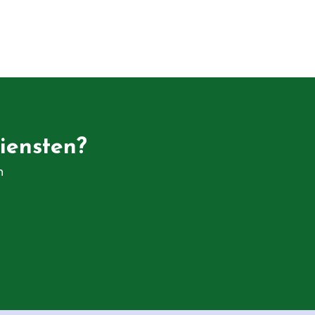
iensten?
n