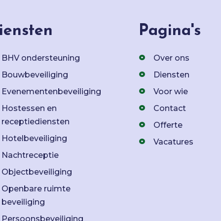
iensten
Pagina's
BHV ondersteuning
Over ons
Bouwbeveiliging
Diensten
Evenementenbeveiliging
Voor wie
Hostessen en
Contact
receptiediensten
Offerte
Hotelbeveiliging
Vacatures
Nachtreceptie
Objectbeveiliging
Openbare ruimte
beveiliging
Persoonsbeveiliging