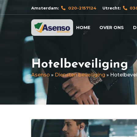
Amsterdam:
020-2157124
Utrecht:
03
HOME
OVER ONS
D
Hotelbeveiliging
Asenso
»
Diensten beveiliging
»
Hotelbevei