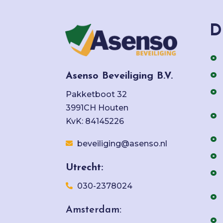
D
Asenso Beveiliging B.V.
Pakketboot 32
3991CH Houten
KvK: 84145226
beveiliging@asenso.nl
Utrecht:
030-2378024
Amsterdam: