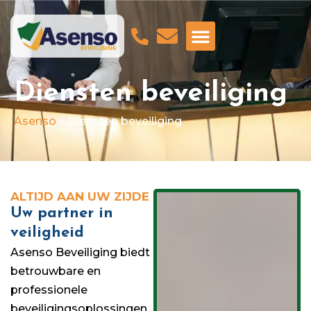
GA NAAR ASENSO SCHOONMAAKDIENSTE
Diensten beveiliging
Asenso
»
Diensten beveiliging
ALTIJD AAN UW ZIJDE
Uw partner in
veiligheid
Asenso Beveiliging biedt
betrouwbare en
professionele
beveiligingsoplossingen