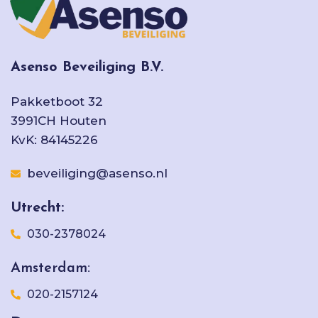
Asenso Beveiliging B.V.
Pakketboot 32
3991CH Houten
KvK: 84145226
beveiliging@asenso.nl
Utrecht:
030-2378024
Amsterdam:
020-2157124